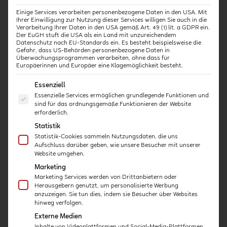
Entwicklungsgespräche sind geplant und gut
vorbereitet. Nur mit Vorbereitung können sinnvolle
Einige Services verarbeiten personenbezogene Daten in den USA. Mit
Ihrer Einwilligung zur Nutzung dieser Services willigen Sie auch in die
Bildungs- und Erziehungsziele formuliert werden.
Verarbeitung Ihrer Daten in den USA gemäß Art. 49 (1) lit. a GDPR ein.
Entwicklungsgespräche finden deshalb nicht
Der EuGH stuft die USA als ein Land mit unzureichendem
Datenschutz nach EU-Standards ein. Es besteht beispielsweise die
spontan statt, sondern bieten allen Beteiligten
Gefahr, dass US-Behörden personenbezogene Daten in
Überwachungsprogrammen verarbeiten, ohne dass für
genügend Zeit sich darauf vorzubereiten.
Europäerinnen und Europäer eine Klagemöglichkeit besteht.
Entwicklungsgespräche weisen Struktur auf. Wenn
Es folgt eine Liste der Service-Gruppen, für die eine E
Essenziell
der Ablauf des Gespräches allen Teilnehmer:innen
Essenzielle Services ermöglichen grundlegende Funktionen und
bekannt ist, gelingt es, dass sich auch alle
sind für das ordnungsgemäße Funktionieren der Website
erforderlich.
entsprechend vorbereiten und beteiligen können.
Statistik
Entwicklungsgespräche finden in offener
Statistik-Cookies sammeln Nutzungsdaten, die uns
Atmosphäre statt. Alle Beteiligten sollen sich
Aufschluss darüber geben, wie unsere Besucher mit unserer
Website umgehen.
akzeptiert und willkommen fühlen. Es geht nicht
Marketing
darum, wer Recht hat – vielmehr sollen sich die
Marketing Services werden von Drittanbietern oder
verschiedenen Perspektiven gegenseitig ergänzen.
Herausgebern genutzt, um personalisierte Werbung
anzuzeigen. Sie tun dies, indem sie Besucher über Websites
hinweg verfolgen.
Und wie oft finden
Externe Medien