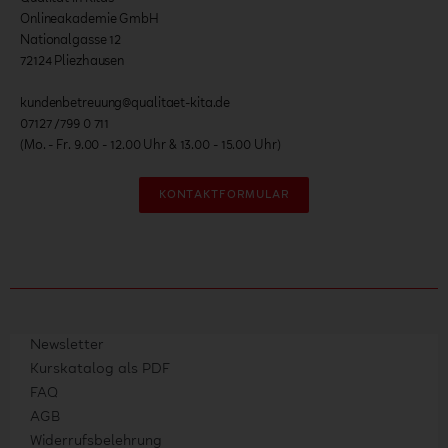
Onlineakademie GmbH
Nationalgasse 12
72124 Pliezhausen
kundenbetreuung@qualitaet-kita.de
07127 /799 0 711
(Mo. - Fr. 9.00 - 12.00 Uhr & 13.00 - 15.00 Uhr)
KONTAKTFORMULAR
Newsletter
Kurskatalog als PDF
FAQ
AGB
Widerrufsbelehrung