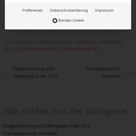
Jaszus R./ Ackermann A. (Hrsg.) (2021):
Sozialpädagogische Lernfelder für Erzieherinnen
Präferenzen
Datenschutzerklärung
Impressum
und Erzieher. Handwerk und Technik
Borlabs Cookie
STICHWORTE:
BETEILIGUNG
,
FAMILIEN
,
FORMEN
DER ZUSAMMENARBEIT
,
TRANSPARENZ
Eingewöhnung und
Transparenz für
Übergang in der Kita
Familien
Alle Artikel aus der Kategorie
Eingewöhnung und Übergang in der Kita
Transparenz für Familien