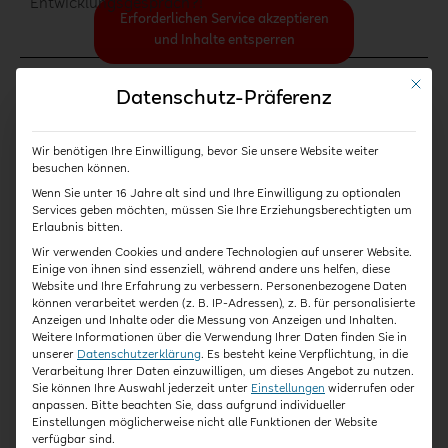
Entwicklungsgespräch?!
Erforderlichen Service akzeptieren
und Inhalte entsperren
Mit die
Datenschutz-Präferenz
Welche Merkmale zeichnen ein
Wir benötigen Ihre Einwilligung, bevor Sie unsere Website weiter
Entwicklungsgespräch aus?
besuchen können.
Wenn Sie unter 16 Jahre alt sind und Ihre Einwilligung zu optionalen
Entwicklungsgespräche sind ziel- und
Services geben möchten, müssen Sie Ihre Erziehungsberechtigten um
Erlaubnis bitten.
ergebnisorientiert. Es geht im
Wir verwenden Cookies und andere Technologien auf unserer Website.
Entwicklungsgespräch nicht darum, zu plaudern.
Einige von ihnen sind essenziell, während andere uns helfen, diese
Stattdessen sollen Inhalte, Ziele und Methoden für
Website und Ihre Erfahrung zu verbessern.
Personenbezogene Daten
die individuelle Förderung des Kindes erarbeitet
können verarbeitet werden (z. B. IP-Adressen), z. B. für personalisierte
Anzeigen und Inhalte oder die Messung von Anzeigen und Inhalten.
werden.
Weitere Informationen über die Verwendung Ihrer Daten finden Sie in
unserer
Datenschutzerklärung
.
Es besteht keine Verpflichtung, in die
Entwicklungsgespräche bauen auf
Verarbeitung Ihrer Daten einzuwilligen, um dieses Angebot zu nutzen.
systematischen Beobachtungen der Fachkräfte
Sie können Ihre Auswahl jederzeit unter
Einstellungen
widerrufen oder
anpassen.
Bitte beachten Sie, dass aufgrund individueller
und deren fundierter Dokumentation auf.
Einstellungen möglicherweise nicht alle Funktionen der Website
verfügbar sind.