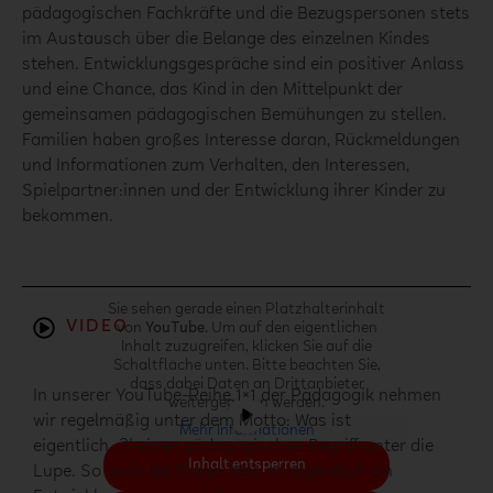
pädagogischen Fachkräfte und die Bezugspersonen stets
im Austausch über die Belange des einzelnen Kindes
stehen. Entwicklungsgespräche sind ein positiver Anlass
und eine Chance, das Kind in den Mittelpunkt der
gemeinsamen pädagogischen Bemühungen zu stellen.
Familien haben großes Interesse daran, Rückmeldungen
und Informationen zum Verhalten, den Interessen,
Spielpartner:innen und der Entwicklung ihrer Kinder zu
bekommen.
Sie sehen gerade einen Platzhalterinhalt
VIDEO
von
YouTube
. Um auf den eigentlichen
Inhalt zuzugreifen, klicken Sie auf die
Schaltfläche unten. Bitte beachten Sie,
dass dabei Daten an Drittanbieter
In unserer YouTube-Reihe 1×1 der Pädagogik nehmen
weitergegeben werden.
wir regelmäßig unter dem Motto: Was ist
Mehr Informationen
eigentlich…?! einen pädagogischen Begriff unter die
Inhalt entsperren
Lupe. So auch die Frage: Was ist eigentlich ein