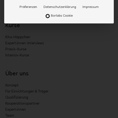
Präferenzen
Datenschutzerklärung
Impressum
Borlabs Cookie
Kurse
Kita-Häppchen
Expert:innen-Interviews
Praxis-Kurse
Intensiv-Kurse
Über uns
Konzept
Für Einrichtungen & Träger
Qualifizierung
Kooperationspartner
Expert:innen
Team