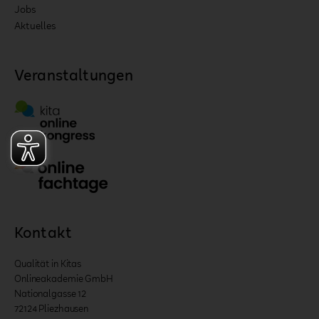
Jobs
Aktuelles
Veranstaltungen
Kontakt
Qualität in Kitas
Onlineakademie GmbH
Nationalgasse 12
72124 Pliezhausen