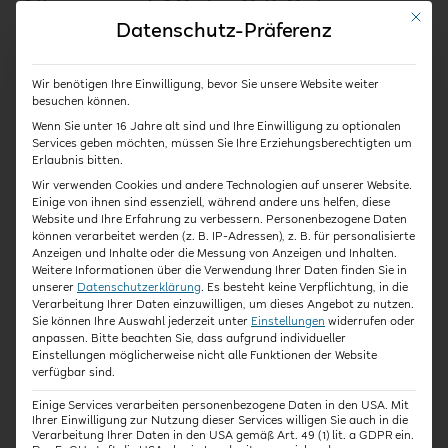
Allgemeine FAQ der QiK Online-
Mit die
Datenschutz-Präferenz
Akademie
Welche Online-Seminare bietet die QiK
Wir benötigen Ihre Einwilligung, bevor Sie unsere Website weiter
Online-Akademie für Erzieher:innen an?
besuchen können.
Wenn Sie unter 16 Jahre alt sind und Ihre Einwilligung zu optionalen
Services geben möchten, müssen Sie Ihre Erziehungsberechtigten um
Was ist der Unterschied zwischen
Erlaubnis bitten.
Fortbildungen und Seminaren bei der QiK
Wir verwenden Cookies und andere Technologien auf unserer Website.
Online-Akademie?
Einige von ihnen sind essenziell, während andere uns helfen, diese
Website und Ihre Erfahrung zu verbessern.
Personenbezogene Daten
können verarbeitet werden (z. B. IP-Adressen), z. B. für personalisierte
Warum sind Fortbildungen für Erzieher:innen
Anzeigen und Inhalte oder die Messung von Anzeigen und Inhalten.
wichtig?
Weitere Informationen über die Verwendung Ihrer Daten finden Sie in
unserer
Datenschutzerklärung
.
Es besteht keine Verpflichtung, in die
Verarbeitung Ihrer Daten einzuwilligen, um dieses Angebot zu nutzen.
Sind die Online-Seminare der QiK Online-
Sie können Ihre Auswahl jederzeit unter
Einstellungen
widerrufen oder
Akademie auch für Berufseinsteiger:innen im
anpassen.
Bitte beachten Sie, dass aufgrund individueller
Erzieher:innenberuf geeignet?
Einstellungen möglicherweise nicht alle Funktionen der Website
verfügbar sind.
Erhalte ich eine Teilnahmebescheinigung für
Einige Services verarbeiten personenbezogene Daten in den USA. Mit
Seminare oder Fortbildungen?
Ihrer Einwilligung zur Nutzung dieser Services willigen Sie auch in die
Verarbeitung Ihrer Daten in den USA gemäß Art. 49 (1) lit. a GDPR ein.