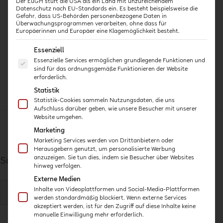
Der EuGH stuft die USA als ein Land mit unzureichendem
Können auch ganze Kita-Teams an einer
Datenschutz nach EU-Standards ein. Es besteht beispielsweise die
Gefahr, dass US-Behörden personenbezogene Daten in
Fortbildung teilnehmen?
Überwachungsprogrammen verarbeiten, ohne dass für
Europäerinnen und Europäer eine Klagemöglichkeit besteht.
Was kostet die Teilnahme an einem Online-
Es folgt eine Liste der Service-Gruppen, für die eine E
Essenziell
Seminar bei der QiK Online-Akademie?
Essenzielle Services ermöglichen grundlegende Funktionen und
sind für das ordnungsgemäße Funktionieren der Website
erforderlich.
Gibt es Fördermöglichkeiten für
Fortbildungen für Erzieher:innen?
Statistik
Statistik-Cookies sammeln Nutzungsdaten, die uns
Aufschluss darüber geben, wie unsere Besucher mit unserer
Website umgehen.
Marketing
Marketing Services werden von Drittanbietern oder
Herausgebern genutzt, um personalisierte Werbung
anzuzeigen. Sie tun dies, indem sie Besucher über Websites
Suchen
Suche
hinweg verfolgen.
nach:
Externe Medien
Inhalte von Videoplattformen und Social-Media-Plattformen
werden standardmäßig blockiert. Wenn externe Services
akzeptiert werden, ist für den Zugriff auf diese Inhalte keine
manuelle Einwilligung mehr erforderlich.