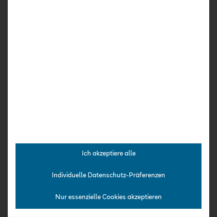
Regelmäßig aktuelle Neuigkeiten
rund um das Thema Qualität in Kitas
und Kita-Weiterbildung.
Schnäppchen und Schnupper-
Highlights aus unserem Fortbildungs-
Angebot.
Keine Sonderaktionen verpassen!
Ich akzeptiere alle
Individuelle Datenschutz-Präferenzen
NEWSLETTER BESTELLEN
Nur essenzielle Cookies akzeptieren