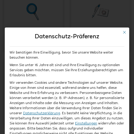
Beobachtung &
Zusammenarbeit
Mit die
Datenschutz-Präferenz
Dokumentation
mit Familien
Wir benötigen Ihre Einwilligung, bevor Sie unsere Website weiter
besuchen können.
Wenn Sie unter 16 Jahre alt sind und Ihre Einwilligung zu optionalen
Services geben möchten, müssen Sie Ihre Erziehungsberechtigten um
Erlaubnis bitten.
Wir verwenden Cookies und andere Technologien auf unserer Website.
Einige von ihnen sind essenziell, während andere uns helfen, diese
Website und Ihre Erfahrung zu verbessern.
Personenbezogene Daten
können verarbeitet werden (z. B. IP-Adressen), z. B. für personalisierte
Zusammenarbeit im
Beruf
Anzeigen und Inhalte oder die Messung von Anzeigen und Inhalten.
Team
pädagogische
Weitere Informationen über die Verwendung Ihrer Daten finden Sie in
unserer
Datenschutzerklärung
.
Es besteht keine Verpflichtung, in die
Fachkraft
Verarbeitung Ihrer Daten einzuwilligen, um dieses Angebot zu nutzen.
Sie können Ihre Auswahl jederzeit unter
Einstellungen
widerrufen oder
anpassen.
Bitte beachten Sie, dass aufgrund individueller
Einstellungen möglicherweise nicht alle Funktionen der Website