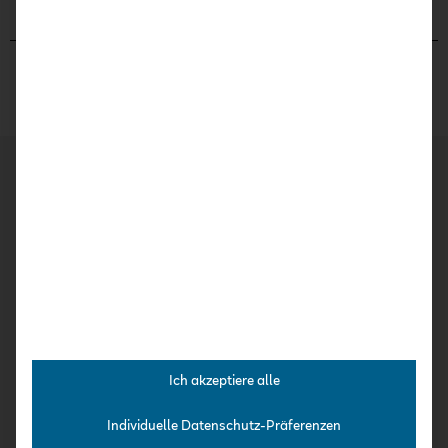
Kurse
Kita-Häppchen
Expert:innen-Interviews
Praxis-Kurse
Intensiv-Kurse
Ich akzeptiere alle
Über uns
Individuelle Datenschutz-Präferenzen