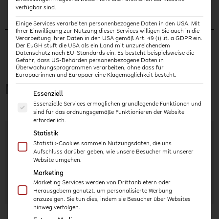
verfügbar sind.
Einige Services verarbeiten personenbezogene Daten in den USA. Mit
Ihrer Einwilligung zur Nutzung dieser Services willigen Sie auch in die
Verarbeitung Ihrer Daten in den USA gemäß Art. 49 (1) lit. a GDPR ein.
Der EuGH stuft die USA als ein Land mit unzureichendem
Datenschutz nach EU-Standards ein. Es besteht beispielsweise die
Gefahr, dass US-Behörden personenbezogene Daten in
Überwachungsprogrammen verarbeiten, ohne dass für
Europäerinnen und Europäer eine Klagemöglichkeit besteht.
Neueste Artikel
Es folgt eine Liste der Service-Gruppen, für die eine E
Essenziell
Essenzielle Services ermöglichen grundlegende Funktionen und
sind für das ordnungsgemäße Funktionieren der Website
erforderlich.
Selbstreflexion und Biografiearbeit
Statistik
Verständnis für die eigene Perspektive Die biografische
Statistik-Cookies sammeln Nutzungsdaten, die uns
Aufschluss darüber geben, wie unsere Besucher mit unserer
Selbstreflexion ist ein wichtiger Aspekt der pädagogischen
Website umgehen.
Arbeit, denn die tägliche Arbeit mit den Kindern,
Marketing
Bezugspersonen und Kolleg:innen
Marketing Services werden von Drittanbietern oder
Weiterlesen »
Herausgebern genutzt, um personalisierte Werbung
anzuzeigen. Sie tun dies, indem sie Besucher über Websites
hinweg verfolgen.