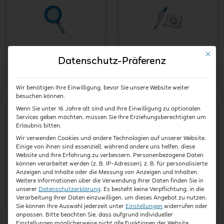
Beobachtung &
Zusammenarbeit
Mit die
Datenschutz-Präferenz
Dokumentation
mit Familien
Wir benötigen Ihre Einwilligung, bevor Sie unsere Website weiter
besuchen können.
Wenn Sie unter 16 Jahre alt sind und Ihre Einwilligung zu optionalen
Services geben möchten, müssen Sie Ihre Erziehungsberechtigten um
Erlaubnis bitten.
Wir verwenden Cookies und andere Technologien auf unserer Website.
Einige von ihnen sind essenziell, während andere uns helfen, diese
Website und Ihre Erfahrung zu verbessern.
Personenbezogene Daten
können verarbeitet werden (z. B. IP-Adressen), z. B. für personalisierte
Zusammenarbeit im
Beruf
Anzeigen und Inhalte oder die Messung von Anzeigen und Inhalten.
Team
pädagogische
Weitere Informationen über die Verwendung Ihrer Daten finden Sie in
unserer
Datenschutzerklärung
.
Es besteht keine Verpflichtung, in die
Fachkraft
Verarbeitung Ihrer Daten einzuwilligen, um dieses Angebot zu nutzen.
Sie können Ihre Auswahl jederzeit unter
Einstellungen
widerrufen oder
anpassen.
Bitte beachten Sie, dass aufgrund individueller
Einstellungen möglicherweise nicht alle Funktionen der Website