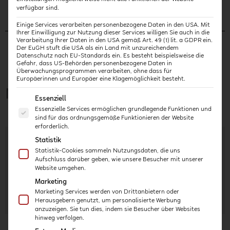
verfügbar sind.
Einige Services verarbeiten personenbezogene Daten in den USA. Mit
Ihrer Einwilligung zur Nutzung dieser Services willigen Sie auch in die
Verarbeitung Ihrer Daten in den USA gemäß Art. 49 (1) lit. a GDPR ein.
Der EuGH stuft die USA als ein Land mit unzureichendem
Datenschutz nach EU-Standards ein. Es besteht beispielsweise die
Gefahr, dass US-Behörden personenbezogene Daten in
Überwachungsprogrammen verarbeiten, ohne dass für
Europäerinnen und Europäer eine Klagemöglichkeit besteht.
Neueste Artikel
Es folgt eine Liste der Service-Gruppen, für die eine E
Essenziell
Essenzielle Services ermöglichen grundlegende Funktionen und
sind für das ordnungsgemäße Funktionieren der Website
erforderlich.
Selbstreflexion und Biografiearbeit
Statistik
Verständnis für die eigene Perspektive Die biografische
Statistik-Cookies sammeln Nutzungsdaten, die uns
Aufschluss darüber geben, wie unsere Besucher mit unserer
Selbstreflexion ist ein wichtiger Aspekt der pädagogischen
Website umgehen.
Arbeit, denn die tägliche Arbeit mit den Kindern,
Marketing
Bezugspersonen und Kolleg:innen
Marketing Services werden von Drittanbietern oder
Weiterlesen »
Herausgebern genutzt, um personalisierte Werbung
anzuzeigen. Sie tun dies, indem sie Besucher über Websites
hinweg verfolgen.