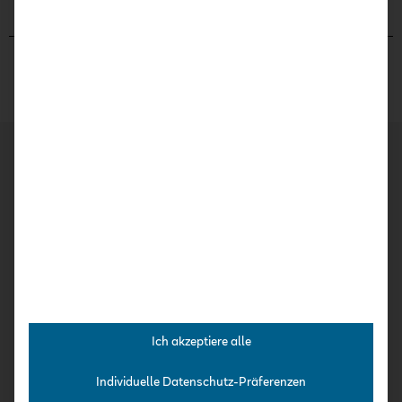
Kurse
Kita-Häppchen
Expert:innen-Interviews
Praxis-Kurse
Intensiv-Kurse
Ich akzeptiere alle
Über uns
Individuelle Datenschutz-Präferenzen