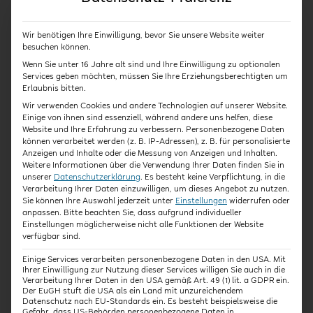
und ihr Verständnis für die Welt erweitert.
Wir benötigen Ihre Einwilligung, bevor Sie unsere Website weiter
besuchen können.
Wenn Sie unter 16 Jahre alt sind und Ihre Einwilligung zu optionalen
Services geben möchten, müssen Sie Ihre Erziehungsberechtigten um
Kursart
Dauer
Erlaubnis bitten.
Wir verwenden Cookies und andere Technologien auf unserer Website.
Einige von ihnen sind essenziell, während andere uns helfen, diese
Expert:innen-Interview
ca. 45 Minuten
Website und Ihre Erfahrung zu verbessern.
Personenbezogene Daten
können verarbeitet werden (z. B. IP-Adressen), z. B. für personalisierte
Anzeigen und Inhalte oder die Messung von Anzeigen und Inhalten.
Weitere Informationen über die Verwendung Ihrer Daten finden Sie in
unserer
Datenschutzerklärung
.
Es besteht keine Verpflichtung, in die
Laufzeit
Abschluss
Verarbeitung Ihrer Daten einzuwilligen, um dieses Angebot zu nutzen.
Sie können Ihre Auswahl jederzeit unter
Einstellungen
widerrufen oder
anpassen.
Bitte beachten Sie, dass aufgrund individueller
Einstellungen möglicherweise nicht alle Funktionen der Website
15 Tage
Teilnahmebestätigung
verfügbar sind.
mit Zeitnachweis
Einige Services verarbeiten personenbezogene Daten in den USA. Mit
Ihrer Einwilligung zur Nutzung dieser Services willigen Sie auch in die
Verarbeitung Ihrer Daten in den USA gemäß Art. 49 (1) lit. a GDPR ein.
Der EuGH stuft die USA als ein Land mit unzureichendem
Datenschutz nach EU-Standards ein. Es besteht beispielsweise die
Stefanie Serrato
Gefahr, dass US-Behörden personenbezogene Daten in