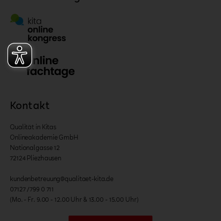
Kontakt
Qualität in Kitas
Onlineakademie GmbH
Nationalgasse 12
72124 Pliezhausen
kundenbetreuung@qualitaet-kita.de
07127 /799 0 711
(Mo. - Fr. 9.00 - 12.00 Uhr & 13.00 - 15.00 Uhr)