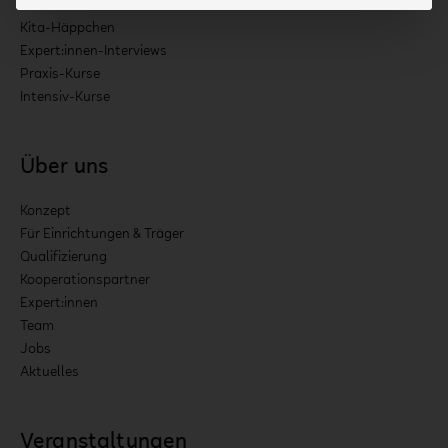
Kita-Häppchen
Expert:innen-Interviews
Praxis-Kurse
Intensiv-Kurse
Über uns
Konzept
Für Einrichtungen & Träger
Qualifizierung
Kooperationspartner
Expert:innen
Team
Jobs
Aktuelles
Veranstaltungen