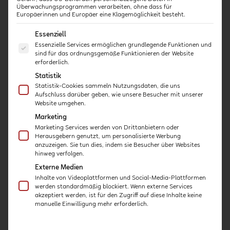
Überwachungsprogrammen verarbeiten, ohne dass für
FACHBERATUNG UND
Europäerinnen und Europäer eine Klagemöglichkeit besteht.
PROZESSBEGLEITUNG
Es folgt eine Liste der Service-Gruppen, für die eine E
Essenziell
Stefanie Serrato ist
Essenzielle Services ermöglichen grundlegende Funktionen und
Fachberatung und
sind für das ordnungsgemäße Funktionieren der Website
erforderlich.
Prozessbegleitung für
Statistik
diversitätssensible
Statistik-Cookies sammeln Nutzungsdaten, die uns
Pädagogik in der Kita. Sie
Aufschluss darüber geben, wie unsere Besucher mit unserer
ist Gründerin von
Website umgehen.
TeachFair sowie ICF
Marketing
zertifizierte Diversity
Marketing Services werden von Drittanbietern oder
Coachin und begleitet
Herausgebern genutzt, um personalisierte Werbung
anzuzeigen. Sie tun dies, indem sie Besucher über Websites
Kitafachkräfte in den USA
hinweg verfolgen.
und im deutschsprachigen
Externe Medien
Raum bei der Gestaltung
Inhalte von Videoplattformen und Social-Media-Plattformen
einer kultursensiblen
werden standardmäßig blockiert. Wenn externe Services
inklusiven Lernumgebung.
akzeptiert werden, ist für den Zugriff auf diese Inhalte keine
manuelle Einwilligung mehr erforderlich.
Mit kompakten Online
Fortbildungen sowie