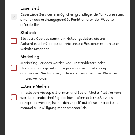
Es folgt eine Liste der Service-Gruppen, für die eine E
Essenziell
Informationsmaterial der
Essenzielle Services ermöglichen grundlegende Funktionen und
sind für das ordnungsgemäße Funktionieren der Website
Karg-Stiftung
erforderlich.
Statistik
Die Karg-Stiftung hat in einer kostenfreien
Statistik-Cookies sammeln Nutzungsdaten, die uns
Broschüre Fragen und Antworten zu hoher
Aufschluss darüber geben, wie unsere Besucher mit unserer
Website umgehen.
kognitiver Begabung im Kita-Alter
zusammengestellt.
Marketing
Marketing Services werden von Drittanbietern oder
ZUR BROSCHÜRE
Herausgebern genutzt, um personalisierte Werbung
anzuzeigen. Sie tun dies, indem sie Besucher über Websites
hinweg verfolgen.
Externe Medien
Inhalte von Videoplattformen und Social-Media-Plattformen
werden standardmäßig blockiert. Wenn externe Services
akzeptiert werden, ist für den Zugriff auf diese Inhalte keine
manuelle Einwilligung mehr erforderlich.
Schon gewusst?
Ihren gekauften Kurs können Sie auf jedem