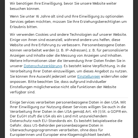
überhaupt erkannt werden? Lisa Pohlmeier und Dr.
Wir benötigen Ihre Einwilligung, bevor Sie unsere Website weiter
Nadine Seddig zeigen zudem Möglichkeiten auf,
besuchen können.
wie Kinder mit hoher Begabung in der Kita
Wenn Sie unter 16 Jahre alt sind und Ihre Einwilligung zu optionalen
Services geben möchten, müssen Sie Ihre Erziehungsberechtigten um
gefördert werden können.
Erlaubnis bitten.
Wir verwenden Cookies und andere Technologien auf unserer Website.
Einige von ihnen sind essenziell, während andere uns helfen, diese
Website und Ihre Erfahrung zu verbessern.
Personenbezogene Daten
können verarbeitet werden (z. B. IP-Adressen), z. B. für personalisierte
Anzeigen und Inhalte oder die Messung von Anzeigen und Inhalten.
Kursart
Dauer
Weitere Informationen über die Verwendung Ihrer Daten finden Sie in
unserer
Datenschutzerklärung
.
Es besteht keine Verpflichtung, in die
Verarbeitung Ihrer Daten einzuwilligen, um dieses Angebot zu nutzen.
Expert:innen-Interview
ca. 30 Min.
Sie können Ihre Auswahl jederzeit unter
Einstellungen
widerrufen oder
anpassen.
Bitte beachten Sie, dass aufgrund individueller
Einstellungen möglicherweise nicht alle Funktionen der Website
verfügbar sind.
Einige Services verarbeiten personenbezogene Daten in den USA. Mit
Laufzeit
Abschluss
Ihrer Einwilligung zur Nutzung dieser Services willigen Sie auch in die
Verarbeitung Ihrer Daten in den USA gemäß Art. 49 (1) lit. a GDPR ein.
Der EuGH stuft die USA als ein Land mit unzureichendem
15 Tage ab
Teilnahmebestätigung
Datenschutz nach EU-Standards ein. Es besteht beispielsweise die
Gefahr, dass US-Behörden personenbezogene Daten in
Kaufzeitpunkt
mit Zeitnachweis
Überwachungsprogrammen verarbeiten, ohne dass für
Europäerinnen und Europäer eine Klagemöglichkeit besteht.