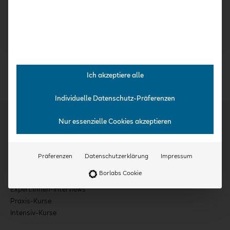
Gisela
Leitung? mit Dörte
Kammermeyer
Mülheims
8,99
€
Bewertet
8,99
€
mit
4.00
von 5
Ich akzeptiere alle
Individuelle Datenschutz-Präferenzen
Nur essenzielle Cookies akzeptieren
Kurse
Präferenzen
Datenschutzerklärung
Impressum
Borlabs Cookie
Kita-Häppchen
Expert:innen-Interviews
Praxis-Kurse
Intensiv-Kurse