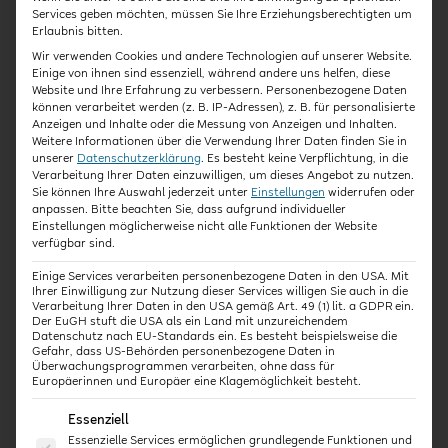
Kaufzeitpunkt
mit Zeitnachweis
Services geben möchten, müssen Sie Ihre Erziehungsberechtigten um
Erlaubnis bitten.
Wir verwenden Cookies und andere Technologien auf unserer Website.
Einige von ihnen sind essenziell, während andere uns helfen, diese
In Kooperation mit:
Website und Ihre Erfahrung zu verbessern.
Personenbezogene Daten
können verarbeitet werden (z. B. IP-Adressen), z. B. für personalisierte
Anzeigen und Inhalte oder die Messung von Anzeigen und Inhalten.
Weitere Informationen über die Verwendung Ihrer Daten finden Sie in
unserer
Datenschutzerklärung
.
Es besteht keine Verpflichtung, in die
Verarbeitung Ihrer Daten einzuwilligen, um dieses Angebot zu nutzen.
Sie können Ihre Auswahl jederzeit unter
Einstellungen
widerrufen oder
anpassen.
Bitte beachten Sie, dass aufgrund individueller
Einstellungen möglicherweise nicht alle Funktionen der Website
verfügbar sind.
Einige Services verarbeiten personenbezogene Daten in den USA. Mit
Ihrer Einwilligung zur Nutzung dieser Services willigen Sie auch in die
Verarbeitung Ihrer Daten in den USA gemäß Art. 49 (1) lit. a GDPR ein.
Der EuGH stuft die USA als ein Land mit unzureichendem
Datenschutz nach EU-Standards ein. Es besteht beispielsweise die
Gefahr, dass US-Behörden personenbezogene Daten in
Überwachungsprogrammen verarbeiten, ohne dass für
Europäerinnen und Europäer eine Klagemöglichkeit besteht.
Es folgt eine Liste der Service-Gruppen, für die eine E
Essenziell
Essenzielle Services ermöglichen grundlegende Funktionen und