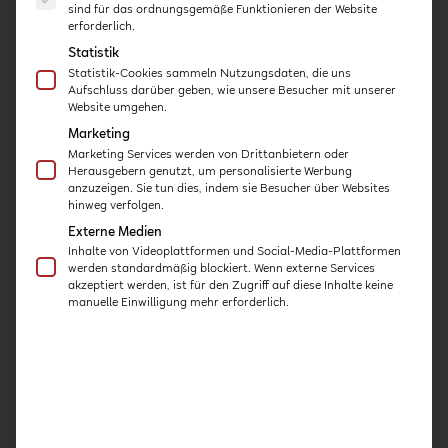
sind für das ordnungsgemäße Funktionieren der Website
Schon gewusst?
erforderlich.
Statistik
Ihren gekauften Kurs können Sie auf jedem
Statistik-Cookies sammeln Nutzungsdaten, die uns
beliebigen Endgerät mit Internetzugang
Aufschluss darüber geben, wie unsere Besucher mit unserer
abrufen!
Website umgehen.
Sollten Sie noch Fragen zu unseren Kursen
Marketing
haben, dann schauen Sie am besten bei
Marketing Services werden von Drittanbietern oder
Herausgebern genutzt, um personalisierte Werbung
unseren
FAQs
vorbei. Dort finden Sie alle
anzuzeigen. Sie tun dies, indem sie Besucher über Websites
wichtigen Informationen zum Ablauf der
hinweg verfolgen.
Online-Kurse.
Externe Medien
Inhalte von Videoplattformen und Social-Media-Plattformen
werden standardmäßig blockiert. Wenn externe Services
akzeptiert werden, ist für den Zugriff auf diese Inhalte keine
manuelle Einwilligung mehr erforderlich.
Karin Janke
Verifizierter Käufer
3/5