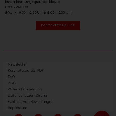
kundenbetreuung@qualitaet-kita.de
07127 /799 0 711
(Mo. - Fr. 9.00 - 12.00 Uhr & 13.00 - 15.00 Uhr)
KONTAKTFORMULAR
Newsletter
Kurskatalog als PDF
FAQ
AGB
Widerrufsbelehrung
Datenschutzerklärung
Echtheit von Bewertungen
Impressum
F
I
P
Y
L