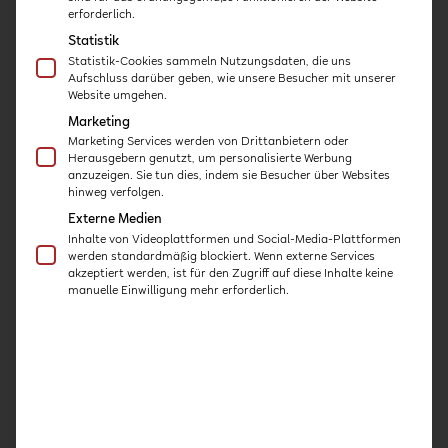
erforderlich.
Anja Cantzler ist Diplom-
Statistik
Sozialpädagogion, Coach
Statistik-Cookies sammeln Nutzungsdaten, die uns
(DGfC), Supervisorin
Aufschluss darüber geben, wie unsere Besucher mit unserer
Website umgehen.
(DGSv) und freiberufliche
Referentin in der
Marketing
Marketing Services werden von Drittanbietern oder
Weiterbildung von
Herausgebern genutzt, um personalisierte Werbung
Erzieher:innen sowie
anzuzeigen. Sie tun dies, indem sie Besucher über Websites
Autorin.
hinweg verfolgen.
Externe Medien
Sie begleitet
Inhalte von Videoplattformen und Social-Media-Plattformen
pädagogische Fachkräfte,
werden standardmäßig blockiert. Wenn externe Services
akzeptiert werden, ist für den Zugriff auf diese Inhalte keine
Führungskräfte und Teams
manuelle Einwilligung mehr erforderlich.
aus Kita und
Kindertagespflege.
MEHR INFOS