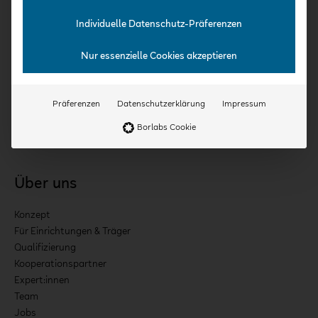
Individuelle Datenschutz-Präferenzen
Kurse
Nur essenzielle Cookies akzeptieren
Kita-Häppchen
Expert:innen-Interviews
Präferenzen
Datenschutzerklärung
Impressum
Praxis-Kurse
Borlabs Cookie
Intensiv-Kurse
Über uns
Konzept
Für Einrichtungen & Träger
Qualifizierung
Kooperationspartner
Expert:innen
Team
Jobs