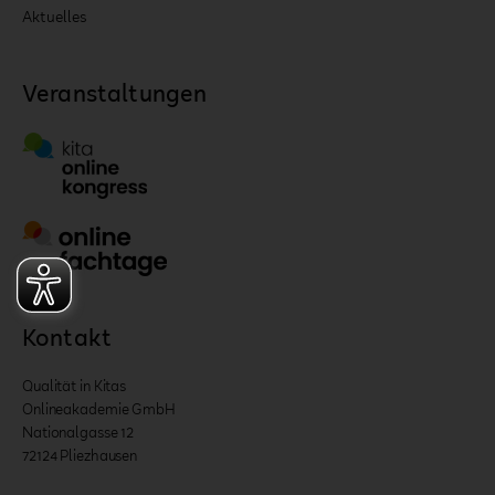
Aktuelles
Veranstaltungen
Kontakt
Qualität in Kitas
Onlineakademie GmbH
Nationalgasse 12
72124 Pliezhausen