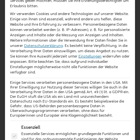
Services geben möchten, müssen Sie Ihre Erziehungsberechtigten um
Erlaubnis bitten.
Wir verwenden Cookies und andere Technologien auf unserer Website.
Einige von ihnen sind essenziell, während andere uns helfen, diese
Website und Ihre Erfahrung zu verbessern.
Personenbezogene Daten
Kursart
Dauer
können verarbeitet werden (z. B. IP-Adressen), z. B. für personalisierte
Anzeigen und Inhalte oder die Messung von Anzeigen und Inhalten.
Weitere Informationen über die Verwendung Ihrer Daten finden Sie in
unserer
Datenschutzerklärung
.
Es besteht keine Verpflichtung, in die
Expert:innen-Interview
ca. 45 Minuten
Verarbeitung Ihrer Daten einzuwilligen, um dieses Angebot zu nutzen.
Sie können Ihre Auswahl jederzeit unter
Einstellungen
widerrufen oder
anpassen.
Bitte beachten Sie, dass aufgrund individueller
Einstellungen möglicherweise nicht alle Funktionen der Website
verfügbar sind.
Laufzeit
Abschluss
Einige Services verarbeiten personenbezogene Daten in den USA. Mit
Ihrer Einwilligung zur Nutzung dieser Services willigen Sie auch in die
Verarbeitung Ihrer Daten in den USA gemäß Art. 49 (1) lit. a GDPR ein.
15 Tage
Teilnahmebestätigung
Der EuGH stuft die USA als ein Land mit unzureichendem
mit Zeitnachweis
Datenschutz nach EU-Standards ein. Es besteht beispielsweise die
Gefahr, dass US-Behörden personenbezogene Daten in
Überwachungsprogrammen verarbeiten, ohne dass für
Europäerinnen und Europäer eine Klagemöglichkeit besteht.
Es folgt eine Liste der Service-Gruppen, für die eine E
Essenziell
Anja Cantzler
Essenzielle Services ermöglichen grundlegende Funktionen und
DIPLOM-SOZIALPÄDAGOGION
sind für das ordnungsgemäße Funktionieren der Website