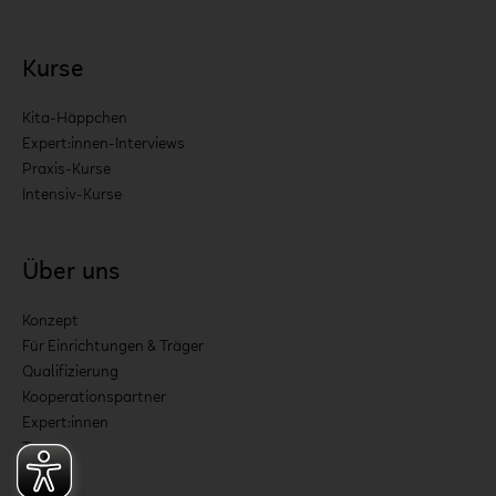
Kurse
Kita-Häppchen
Expert:innen-Interviews
Praxis-Kurse
Intensiv-Kurse
Über uns
Konzept
Für Einrichtungen & Träger
Qualifizierung
Kooperationspartner
Expert:innen
Team
Jobs