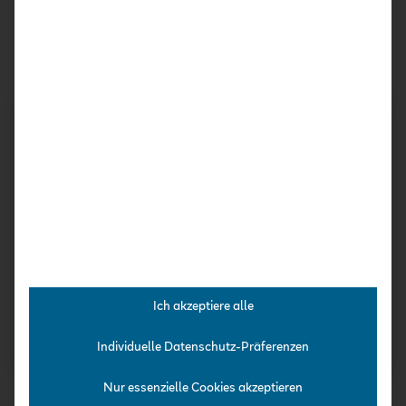
Ähnliche Produkte
TEAM-KURS
TEAM-KURS
BaSiK Team-
Schulung –
Entwicklungsgespräche
alltagsintegriert
– planen, gestalten und
Sprache
im Kita-Alltag
beobachten und
Ich akzeptiere alle
verankern
fördern
Individuelle Datenschutz-Präferenzen
349,00
€
Nur essenzielle Cookies akzeptieren