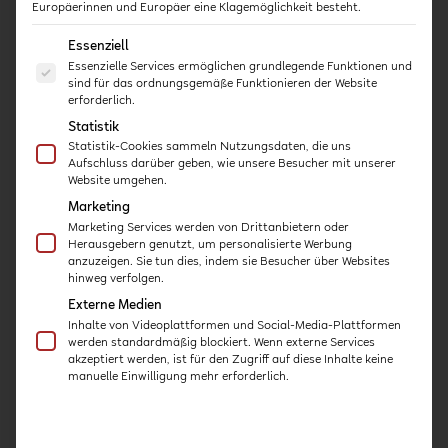
Europäerinnen und Europäer eine Klagemöglichkeit besteht.
Dieser Kurs in in
Es folgt eine Liste der Service-Gruppen, für die eine E
Essenziell
Kooperation mit consileo
Essenzielle Services ermöglichen grundlegende Funktionen und
sind für das ordnungsgemäße Funktionieren der Website
entstanden!
erforderlich.
Statistik
Statistik-Cookies sammeln Nutzungsdaten, die uns
Aufschluss darüber geben, wie unsere Besucher mit unserer
Website umgehen.
Marketing
Marketing Services werden von Drittanbietern oder
Herausgebern genutzt, um personalisierte Werbung
anzuzeigen. Sie tun dies, indem sie Besucher über Websites
Das Team von
consileo
aus IT-Experten und
hinweg verfolgen.
Juristen verfügt über umfassende und
Externe Medien
branchenübergreifende Erfahrungen im Bereich
Inhalte von Videoplattformen und Social-Media-Plattformen
Datenschutz.
werden standardmäßig blockiert. Wenn externe Services
akzeptiert werden, ist für den Zugriff auf diese Inhalte keine
Es zeichnet sich durch kompetente,
manuelle Einwilligung mehr erforderlich.
rechtssichere und nachhaltige Beratung und
Schulung im Rahmen von langjährigen und
partnerschaftlichen Kundenbeziehungen aus.