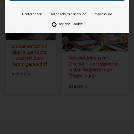
TEAM-KURS
TEAM-KURS
Präferenzen
Datenschutzerklärung
Impressum
Borlabs Cookie
Dokumentation
digital gedacht
Von der Idee zum
– und mit dem
Projekt – Partizipation
Team gemacht!
in der Projektarbeit
349,00
€
(Team-Kurs)
349,00
€