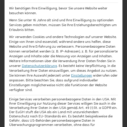
Wir benötigen Ihre Einwilligung, bevor Sie unsere Website weiter
besuchen können.
Wenn Sie unter 16 Jahre alt sind und Ihre Einwilligung zu optionalen
Kursart
Aufwand
Services geben möchten, müssen Sie Ihre Erziehungsberechtigten um
Erlaubnis bitten.
Wir verwenden Cookies und andere Technologien auf unserer Website.
Team-Kurs
ca. 3 Std.
Einige von ihnen sind essenziell, während andere uns helfen, diese
(max. 20 Personen)
Bearbeitungszeit
Website und Ihre Erfahrung zu verbessern.
Personenbezogene Daten
können verarbeitet werden (z. B. IP-Adressen), z. B. für personalisierte
Anzeigen und Inhalte oder die Messung von Anzeigen und Inhalten.
Weitere Informationen über die Verwendung Ihrer Daten finden Sie in
unserer
Datenschutzerklärung
.
Es besteht keine Verpflichtung, in die
Verarbeitung Ihrer Daten einzuwilligen, um dieses Angebot zu nutzen.
Laufzeit
Abschluss
Sie können Ihre Auswahl jederzeit unter
Einstellungen
widerrufen oder
anpassen.
Bitte beachten Sie, dass aufgrund individueller
Einstellungen möglicherweise nicht alle Funktionen der Website
70 Tage ab
individuelle
verfügbar sind.
Kaufzeitpunkt
Teilnahmebestätigung
Einige Services verarbeiten personenbezogene Daten in den USA. Mit
mit Zeitnachweis für
Ihrer Einwilligung zur Nutzung dieser Services willigen Sie auch in die
jedes Team-Mitglied
Verarbeitung Ihrer Daten in den USA gemäß Art. 49 (1) lit. a GDPR ein.
Der EuGH stuft die USA als ein Land mit unzureichendem
Datenschutz nach EU-Standards ein. Es besteht beispielsweise die
Gefahr, dass US-Behörden personenbezogene Daten in
Überwachungsprogrammen verarbeiten, ohne dass für