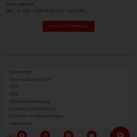
07127 /799 0 711
(Mo. - Fr. 9.00 - 12.00 Uhr & 13.00 - 15.00 Uhr)
KONTAKTFORMULAR
Newsletter
Kurskatalog als PDF
FAQ
AGB
Widerrufsbelehrung
Datenschutzerklärung
Echtheit von Bewertungen
Impressum
F
I
P
Y
L
chat