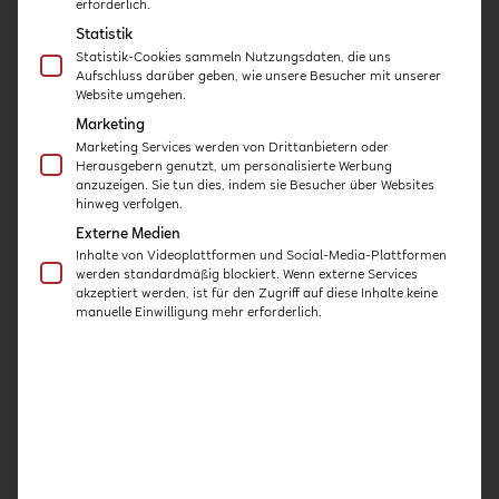
erforderlich.
Statistik
Statistik-Cookies sammeln Nutzungsdaten, die uns
Aufschluss darüber geben, wie unsere Besucher mit unserer
Website umgehen.
Kursart
Aufwand
Marketing
Marketing Services werden von Drittanbietern oder
Herausgebern genutzt, um personalisierte Werbung
Online-Kurs von
ca. 1 Stunde
anzuzeigen. Sie tun dies, indem sie Besucher über Websites
Kitashield
Bearbeitungszeit
hinweg verfolgen.
Externe Medien
Inhalte von Videoplattformen und Social-Media-Plattformen
werden standardmäßig blockiert. Wenn externe Services
akzeptiert werden, ist für den Zugriff auf diese Inhalte keine
Laufzeit
Abschluss
manuelle Einwilligung mehr erforderlich.
30 Tage ab
Teilnahmebestätigung
Kaufzeitpunkt
mit Zeitnachweis
Weitere Infos zum