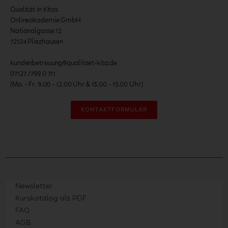
Qualität in Kitas
Onlineakademie GmbH
Nationalgasse 12
72124 Pliezhausen
kundenbetreuung@qualitaet-kita.de
07127 /799 0 711
(Mo. - Fr. 9.00 - 12.00 Uhr & 13.00 - 15.00 Uhr)
KONTAKTFORMULAR
Newsletter
Kurskatalog als PDF
FAQ
AGB