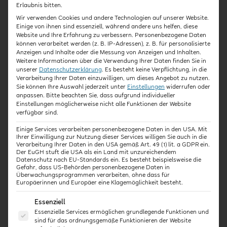
Erlaubnis bitten.
Handlungssicherheit für den Arbeitsalltag ohne
trockene Theorie, sondern mit direktem Bezug zur
Wir verwenden Cookies und andere Technologien auf unserer Website.
Einige von ihnen sind essenziell, während andere uns helfen, diese
Praxis in der Kita-Verwaltung.
Website und Ihre Erfahrung zu verbessern.
Personenbezogene Daten
können verarbeitet werden (z. B. IP-Adressen), z. B. für personalisierte
Interaktiv gestaltet, multimedial aufbereitet und
Anzeigen und Inhalte oder die Messung von Anzeigen und Inhalten.
immer nah an der Realität in Kitas
.
Weitere Informationen über die Verwendung Ihrer Daten finden Sie in
unserer
Datenschutzerklärung
.
Es besteht keine Verpflichtung, in die
Verarbeitung Ihrer Daten einzuwilligen, um dieses Angebot zu nutzen.
Sie können Ihre Auswahl jederzeit unter
Einstellungen
widerrufen oder
anpassen.
Bitte beachten Sie, dass aufgrund individueller
Diese Inhalte erwarten Sie:
Einstellungen möglicherweise nicht alle Funktionen der Website
verfügbar sind.
Rechtsgrundlagen und Berechtigung
Einige Services verarbeiten personenbezogene Daten in den USA. Mit
Ihrer Einwilligung zur Nutzung dieser Services willigen Sie auch in die
Grundsätze der Datenverarbeitung
Verarbeitung Ihrer Daten in den USA gemäß Art. 49 (1) lit. a GDPR ein.
Datenminimierung, Zweckbindung und
Der EuGH stuft die USA als ein Land mit unzureichendem
Datenschutz nach EU-Standards ein. Es besteht beispielsweise die
Richtigkeit
Gefahr, dass US-Behörden personenbezogene Daten in
Speicherbegrenzung, Transparenz und
Überwachungsprogrammen verarbeiten, ohne dass für
Europäerinnen und Europäer eine Klagemöglichkeit besteht.
Vertraulichkeit
Datenschutzverletzung und
Es folgt eine Liste der Service-Gruppen, für die eine E
Essenziell
Betroffenenrechte
Essenzielle Services ermöglichen grundlegende Funktionen und
Best Practices: Maßnahmen zur Sicherheit
sind für das ordnungsgemäße Funktionieren der Website