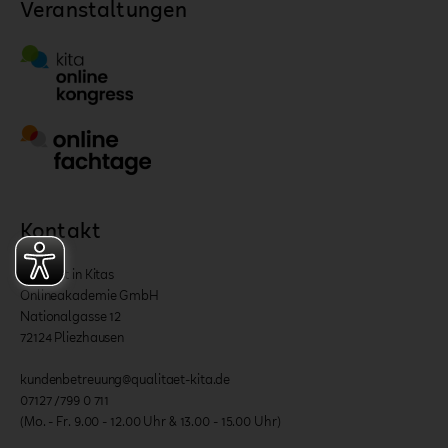
Veranstaltungen
Kontakt
Qualität in Kitas
Onlineakademie GmbH
Nationalgasse 12
72124 Pliezhausen
kundenbetreuung@qualitaet-kita.de
07127 /799 0 711
(Mo. - Fr. 9.00 - 12.00 Uhr & 13.00 - 15.00 Uhr)