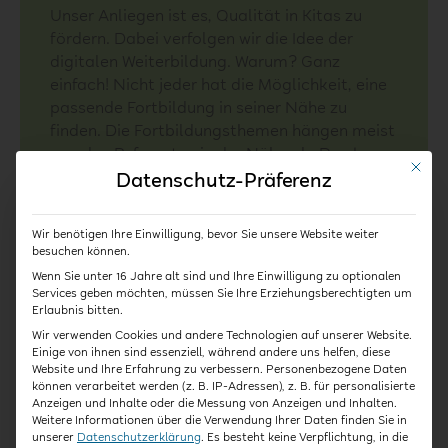
Unser Anliegen ist es, Qualität in Kitas zu
fördern. Dabei verfolgen wir die Idee der
digitalen Weiterbildung. Warum? Ganz
einfach! Nicht jeder hat die Möglichkeit, eine
passende Fortbildung in seiner Nähe zu
finden. Die Fortbildungsthemen hängen meist
von den Referenten in der Nähe ab. Das kann
Mit die
gut zu den Bedarfen passen – oder auch
Datenschutz-Präferenz
nicht.
Wir benötigen Ihre Einwilligung, bevor Sie unsere Website weiter
Hier kommen die Vorteile der Online-Kurse
besuchen können.
ins Spiel! Es ist egal, wo man wohnt oder
Wenn Sie unter 16 Jahre alt sind und Ihre Einwilligung zu optionalen
wann man Zeit hat. Denn die Fortbildungen
Services geben möchten, müssen Sie Ihre Erziehungsberechtigten um
unserer Akademie sind jederzeit und von
Erlaubnis bitten.
jedem Ort aus verfügbar.
Wir verwenden Cookies und andere Technologien auf unserer Website.
Einige von ihnen sind essenziell, während andere uns helfen, diese
Wir bedienen mit unserer Themenvielfalt
Website und Ihre Erfahrung zu verbessern.
Personenbezogene Daten
können verarbeitet werden (z. B. IP-Adressen), z. B. für personalisierte
Bedarfe aus Krippe, Kindergarten und
Anzeigen und Inhalte oder die Messung von Anzeigen und Inhalten.
Hort. Egal ob Sie Tagesmutter oder
Weitere Informationen über die Verwendung Ihrer Daten finden Sie in
Tagesvater, Erzieher/in oder Kita-Leitung
unserer
Datenschutzerklärung
.
Es besteht keine Verpflichtung, in die