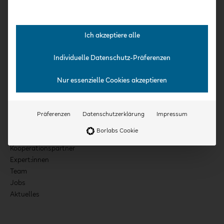
Kurse
Kita-Häppchen
Expert:innen-Interviews
Ich akzeptiere alle
Praxis-Kurse
Intensiv-Kurse
Individuelle Datenschutz-Präferenzen
Nur essenzielle Cookies akzeptieren
Über uns
Konzept
Präferenzen
Datenschutzerklärung
Impressum
Für Einrichtungen & Träger
Borlabs Cookie
Qualifizierung
Kooperationspartner
Expert:innen
Team
Jobs
Aktuelles