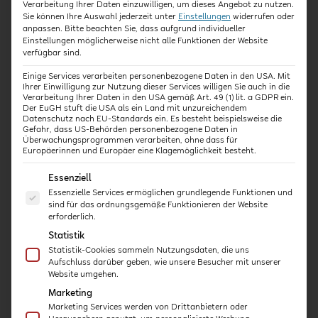
Verarbeitung Ihrer Daten einzuwilligen, um dieses Angebot zu nutzen.
sind – der unkomplizierte Weg der Fortbildung
Sie können Ihre Auswahl jederzeit unter
Einstellungen
widerrufen oder
spricht jeden an.
anpassen.
Bitte beachten Sie, dass aufgrund individueller
Einstellungen möglicherweise nicht alle Funktionen der Website
verfügbar sind.
Durch unsere Zusammenarbeit mit Experten
Einige Services verarbeiten personenbezogene Daten in den USA. Mit
aus dem Bereich der Frühen Bildung sowie
Ihrer Einwilligung zur Nutzung dieser Services willigen Sie auch in die
Verarbeitung Ihrer Daten in den USA gemäß Art. 49 (1) lit. a GDPR ein.
Verlagen, Stiftungen und Instituten aus dem
Der EuGH stuft die USA als ein Land mit unzureichendem
Kita-Bereich, können wir die Qualität unserer
Datenschutz nach EU-Standards ein. Es besteht beispielsweise die
Gefahr, dass US-Behörden personenbezogene Daten in
Inhalte sicherstellen.
Überwachungsprogrammen verarbeiten, ohne dass für
Europäerinnen und Europäer eine Klagemöglichkeit besteht.
Wie unsere Online-Kurse für pädagogische
Es folgt eine Liste der Service-Gruppen, für die eine E
Fachkräfte funktionieren?
Essenziell
Essenzielle Services ermöglichen grundlegende Funktionen und
Manchmal reichen schon kurze Impulse zu
sind für das ordnungsgemäße Funktionieren der Website
erforderlich.
Kita-Themen aus, um eigene Ideen
Statistik
anzustoßen und Wissen aufzufrischen. Dafür
Statistik-Cookies sammeln Nutzungsdaten, die uns
stehen unsere Kita-Häppchen. Mit unseren
Aufschluss darüber geben, wie unsere Besucher mit unserer
Praxis-Kursen erhalten Sie konkreten Input zu
Website umgehen.
pädagogischen Themen und Anleitung zum
Marketing
Übertrag in die Praxis. Und wenn Sie den
Marketing Services werden von Drittanbietern oder