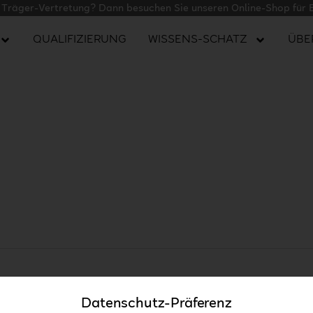
r Träger-Vertretung? Dann besuchen Sie unseren Online-Shop für 
QUALIFIZIERUNG
WISSENS-SCHATZ
ÜBE
Datenschutz-Präferenz