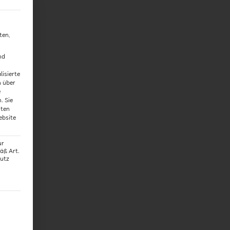
ten,
nd
lisierte
n über
e
n.
Sie
hten
ebsite
ur
äß Art.
hutz
g erteilt werden kann. Die erste Service-Gruppe ist essenzie