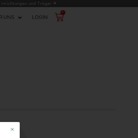
Einrichtungen und Träger.
0
WARENKORB
R UNS
LOGIN
Mit diesem Button wird der Dialog geschlossen. Seine Funktionalität ist ide