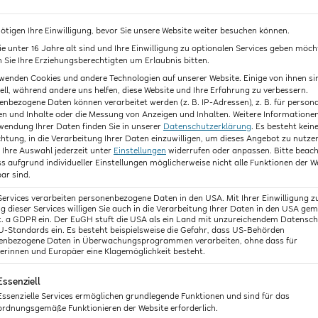
ötigen Ihre Einwilligung, bevor Sie unsere Website weiter besuchen können.
e unter 16 Jahre alt sind und Ihre Einwilligung zu optionalen Services geben möch
Sie Ihre Erziehungsberechtigten um Erlaubnis bitten.
wenden Cookies und andere Technologien auf unserer Website. Einige von ihnen si
ell, während andere uns helfen, diese Website und Ihre Erfahrung zu verbessern.
nbezogene Daten können verarbeitet werden (z. B. IP-Adressen), z. B. für persona
n und Inhalte oder die Messung von Anzeigen und Inhalten.
Weitere Informatione
wendung Ihrer Daten finden Sie in unserer
Datenschutzerklärung
.
Es besteht kein
chtung, in die Verarbeitung Ihrer Daten einzuwilligen, um dieses Angebot zu nutze
Ihre Auswahl jederzeit unter
Einstellungen
widerrufen oder anpassen.
Bitte beac
ss aufgrund individueller Einstellungen möglicherweise nicht alle Funktionen der W
ar sind.
Services verarbeiten personenbezogene Daten in den USA. Mit Ihrer Einwilligung z
 dieser Services willigen Sie auch in die Verarbeitung Ihrer Daten in den USA gem
lit. a GDPR ein. Der EuGH stuft die USA als ein Land mit unzureichendem Datensc
U-Standards ein. Es besteht beispielsweise die Gefahr, dass US-Behörden
enbezogene Daten in Überwachungsprogrammen verarbeiten, ohne dass für
erinnen und Europäer eine Klagemöglichkeit besteht.
lgt eine Liste der Service-Gruppen, für die eine Einwilligun
Essenziell
Essenzielle Services ermöglichen grundlegende Funktionen und sind für das
ordnungsgemäße Funktionieren der Website erforderlich.