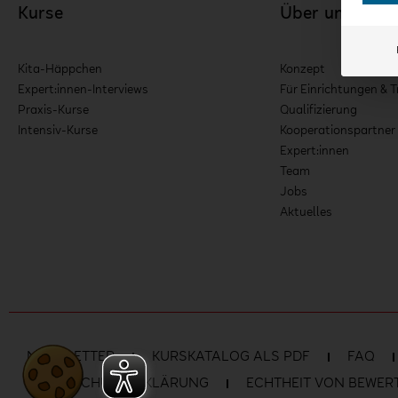
Kurse
Über uns
Kita-Häppchen
Konzept
Expert:innen-Interviews
Für Einrichtungen & T
Praxis-Kurse
Qualifizierung
Intensiv-Kurse
Kooperationspartner
Expert:innen
Team
Jobs
Aktuelles
NEWSLETTER
KURSKATALOG ALS PDF
FAQ
DATENSCHUTZERKLÄRUNG
ECHTHEIT VON BEWE