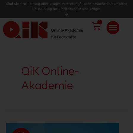
Sind Sie Kita-Leitung oder Träger-Vertretung? Dann besuchen Sie unseren
Online-Shop für Einrichtungen und Träger.
0
WARENK
QiK Online-
Akademie
Die
QiK