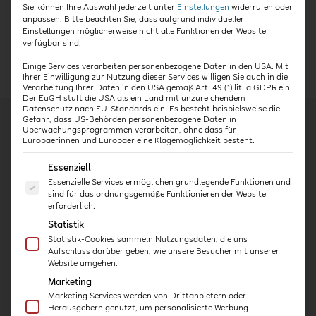
Website und den ersten 16 Kursen online gegangen. […]
Sie können Ihre Auswahl jederzeit unter
Einstellungen
widerrufen oder
anpassen.
Bitte beachten Sie, dass aufgrund individueller
Einstellungen möglicherweise nicht alle Funktionen der Website
Weiterlesen
verfügbar sind.
Einige Services verarbeiten personenbezogene Daten in den USA. Mit
Ihrer Einwilligung zur Nutzung dieser Services willigen Sie auch in die
Verarbeitung Ihrer Daten in den USA gemäß Art. 49 (1) lit. a GDPR ein.
Der EuGH stuft die USA als ein Land mit unzureichendem
Datenschutz nach EU-Standards ein. Es besteht beispielsweise die
Gefahr, dass US-Behörden personenbezogene Daten in
Überwachungsprogrammen verarbeiten, ohne dass für
Europäerinnen und Europäer eine Klagemöglichkeit besteht.
Es folgt eine Liste der Service-Gruppen, für die eine E
Essenziell
Kurse
Essenzielle Services ermöglichen grundlegende Funktionen und
sind für das ordnungsgemäße Funktionieren der Website
Kita-Häppchen
erforderlich.
Expert:innen-Interviews
Statistik
Praxis-Kurse
Statistik-Cookies sammeln Nutzungsdaten, die uns
Aufschluss darüber geben, wie unsere Besucher mit unserer
Intensiv-Kurse
Website umgehen.
Marketing
Marketing Services werden von Drittanbietern oder
Über uns
Herausgebern genutzt, um personalisierte Werbung