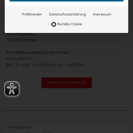
Kontakt
Präferenzen
Datenschutzerklärung
Impressum
Qualität in Kitas
Borlabs Cookie
Onlineakademie GmbH
Nationalgasse 12
72124 Pliezhausen
kundenbetreuung@qualitaet-kita.de
07127 /799 0 711
(Mo. - Fr. 9.00 - 12.00 Uhr & 13.00 - 15.00 Uhr)
KONTAKTFORMULAR
Newsletter