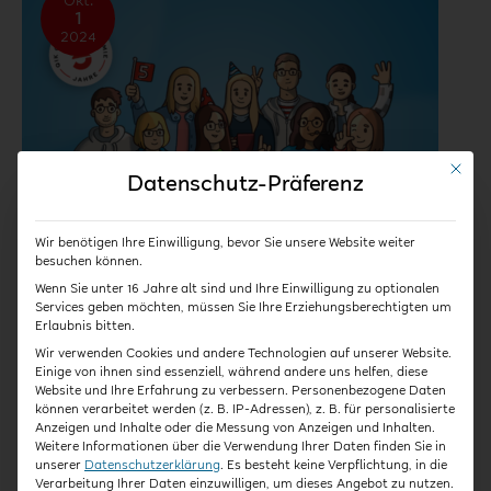
Okt.
1
Online-
2024
Akademie
feiert
Geburtstag!
Mit die
Datenschutz-Präferenz
Wir benötigen Ihre Einwilligung, bevor Sie unsere Website weiter
besuchen können.
Wenn Sie unter 16 Jahre alt sind und Ihre Einwilligung zu optionalen
Services geben möchten, müssen Sie Ihre Erziehungsberechtigten um
Die QiK Online-Akademie
Erlaubnis bitten.
Wir verwenden Cookies und andere Technologien auf unserer Website.
feiert Geburtstag!
Einige von ihnen sind essenziell, während andere uns helfen, diese
Website und Ihre Erfahrung zu verbessern.
Personenbezogene Daten
können verarbeitet werden (z. B. IP-Adressen), z. B. für personalisierte
Anzeigen und Inhalte oder die Messung von Anzeigen und Inhalten.
Heute feiern wir ein ganz besonderes Jubiläum! Vor
Weitere Informationen über die Verwendung Ihrer Daten finden Sie in
unserer
Datenschutzerklärung
.
Es besteht keine Verpflichtung, in die
genau 5 Jahren, am 01.10.2019, sind wir mit unserer
Verarbeitung Ihrer Daten einzuwilligen, um dieses Angebot zu nutzen.