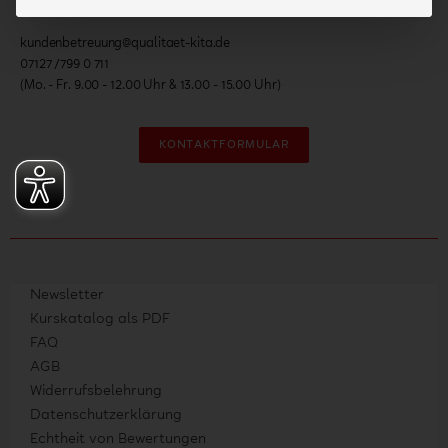
72124 Pliezhausen
kundenbetreuung@qualitaet-kita.de
07127 /799 0 711
(Mo. - Fr. 9.00 - 12.00 Uhr & 13.00 - 15.00 Uhr)
KONTAKTFORMULAR
Newsletter
Kurskatalog als PDF
FAQ
AGB
Widerrufsbelehrung
Datenschutzerklärung
Echtheit von Bewertungen