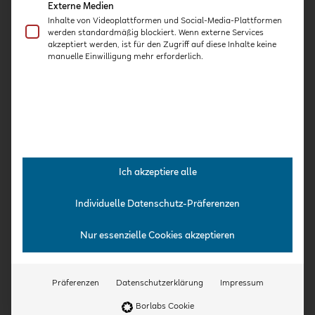
Team
Externe Medien
Jobs
Inhalte von Videoplattformen und Social-Media-Plattformen
werden standardmäßig blockiert. Wenn externe Services
Aktuelles
akzeptiert werden, ist für den Zugriff auf diese Inhalte keine
manuelle Einwilligung mehr erforderlich.
Veranstaltungen
Ich akzeptiere alle
Individuelle Datenschutz-Präferenzen
Nur essenzielle Cookies akzeptieren
Kontakt
Qualität in Kitas
Präferenzen
Datenschutzerklärung
Impressum
Onlineakademie GmbH
Nationalgasse 12
Borlabs Cookie