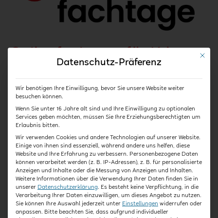
und
Ganztag
Onlinefachtage für Krippe,
Mit die
Datenschutz-Präferenz
Kita und Ganztag
Wir benötigen Ihre Einwilligung, bevor Sie unsere Website weiter
besuchen können.
Neben der QiK Online-Akademie und dem Kita-
Wenn Sie unter 16 Jahre alt sind und Ihre Einwilligung zu optionalen
Onlinekongress veranstalten wir jährlich
Services geben möchten, müssen Sie Ihre Erziehungsberechtigten um
unsere Onlinefachtage. In diesem Jahr kehren die
Erlaubnis bitten.
Onlinefachtage mit einem frischen Look und
Wir verwenden Cookies und andere Technologien auf unserer Website.
überarbeitetem Konzept zurück! Künftig gestalten wir
Einige von ihnen sind essenziell, während andere uns helfen, diese
unsere […]
Website und Ihre Erfahrung zu verbessern.
Personenbezogene Daten
können verarbeitet werden (z. B. IP-Adressen), z. B. für personalisierte
Anzeigen und Inhalte oder die Messung von Anzeigen und Inhalten.
Weiterlesen
Weitere Informationen über die Verwendung Ihrer Daten finden Sie in
unserer
Datenschutzerklärung
.
Es besteht keine Verpflichtung, in die
Verarbeitung Ihrer Daten einzuwilligen, um dieses Angebot zu nutzen.
Sie können Ihre Auswahl jederzeit unter
Einstellungen
widerrufen oder
anpassen.
Bitte beachten Sie, dass aufgrund individueller