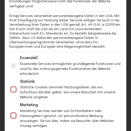
Einstellungen möglicherweise nicht alle Funktionen der Website
verfügbar sind.
Einige Services verarbeiten personenbezogene Daten in den USA. Mit
Ihrer Einwilligung zur Nutzung dieser Services willigen Sie auch in die
Verarbeitung Ihrer Daten in den USA gemäß Art. 49 (1) lit. a GDPR ein.
Der EuGH stuft die USA als ein Land mit unzureichendem
Kurse
Datenschutz nach EU-Standards ein. Es besteht beispielsweise die
Gefahr, dass US-Behörden personenbezogene Daten in
Überwachungsprogrammen verarbeiten, ohne dass für
Kita-Häppchen
Europäerinnen und Europäer eine Klagemöglichkeit besteht.
Expert:innen-Interviews
Es folgt eine Liste der Service-Gruppen, für die eine E
Essenziell
Praxis-Kurse
Essenzielle Services ermöglichen grundlegende Funktionen und
Intensiv-Kurse
sind für das ordnungsgemäße Funktionieren der Website
erforderlich.
Statistik
Über uns
Statistik-Cookies sammeln Nutzungsdaten, die uns
Aufschluss darüber geben, wie unsere Besucher mit unserer
Website umgehen.
Konzept
Marketing
Für Einrichtungen & Träger
Marketing Services werden von Drittanbietern oder
Qualifizierung
Herausgebern genutzt, um personalisierte Werbung
Kooperationspartner
anzuzeigen. Sie tun dies, indem sie Besucher über Websites
hinweg verfolgen.
Expert:innen