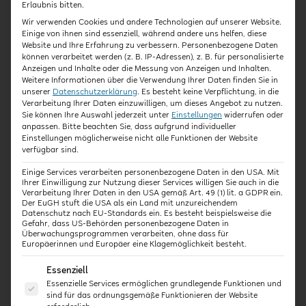
Erlaubnis bitten.
Wir verwenden Cookies und andere Technologien auf unserer Website.
So gelingt gutes Ankommen und
Einige von ihnen sind essenziell, während andere uns helfen, diese
Website und Ihre Erfahrung zu verbessern.
Personenbezogene Daten
miteinander vertraut werden
können verarbeitet werden (z. B. IP-Adressen), z. B. für personalisierte
Anzeigen und Inhalte oder die Messung von Anzeigen und Inhalten.
Was ist das Münchener Eingewöhnungsmodell und
Weitere Informationen über die Verwendung Ihrer Daten finden Sie in
unserer
Datenschutzerklärung
.
Es besteht keine Verpflichtung, in die
wie hilft es dabei, dass die Eingewöhnung in Zeiten
Verarbeitung Ihrer Daten einzuwilligen, um dieses Angebot zu nutzen.
voller Herausforderungen gelingt? Wie behält man
Sie können Ihre Auswahl jederzeit unter
Einstellungen
widerrufen oder
anpassen.
Bitte beachten Sie, dass aufgrund individueller
dabei die Bedürfnisse von Kindern, Familien
und
Einstellungen möglicherweise nicht alle Funktionen der Website
pädagogischen Fachkräften im Blick? Und wie
verfügbar sind.
gelingt ein gemeinsamer Prozess, der nicht in
Einige Services verarbeiten personenbezogene Daten in den USA. Mit
Rollenkonflikten oder starren Abläufen endet?
In
Ihrer Einwilligung zur Nutzung dieser Services willigen Sie auch in die
diesem Expert:innen-Interview sprechen die
Verarbeitung Ihrer Daten in den USA gemäß Art. 49 (1) lit. a GDPR ein.
Der EuGH stuft die USA als ein Land mit unzureichendem
Expertinnen
und
Sylvia Zöller
Petra Evanschitzky
Datenschutz nach EU-Standards ein. Es besteht beispielsweise die
über die Grundhaltung und Praxis des
Münchener
Gefahr, dass US-Behörden personenbezogene Daten in
Überwachungsprogrammen verarbeiten, ohne dass für
. Sie geben spannende
Eingewöhnungsmodells
Europäerinnen und Europäer eine Klagemöglichkeit besteht.
Einblicke in einen systemischen, prozessoffenen
Es folgt eine Liste der Service-Gruppen, für die eine E
Essenziell
und kindgerechten Ansatz, der ohne Inszenierung
Essenzielle Services ermöglichen grundlegende Funktionen und
auskommt – dafür aber mit viel Respekt, Klarheit
sind für das ordnungsgemäße Funktionieren der Website
und fachlicher Tiefe überzeugt.