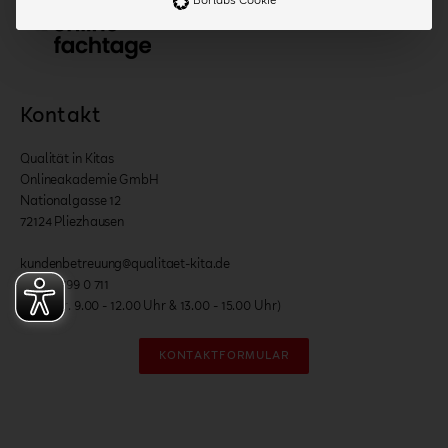
Borlabs Cookie
Kontakt
Qualität in Kitas
Onlineakademie GmbH
Nationalgasse 12
72124 Pliezhausen
kundenbetreuung@qualitaet-kita.de
07127 /799 0 711
(Mo. - Fr. 9.00 - 12.00 Uhr & 13.00 - 15.00 Uhr)
KONTAKTFORMULAR