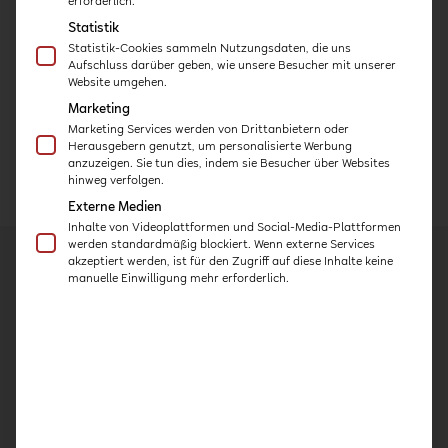
erforderlich.
Statistik
Statistik-Cookies sammeln Nutzungsdaten, die uns
Aufschluss darüber geben, wie unsere Besucher mit unserer
ZUM KURS
Website umgehen.
Marketing
Marketing Services werden von Drittanbietern oder
Herausgebern genutzt, um personalisierte Werbung
anzuzeigen. Sie tun dies, indem sie Besucher über Websites
←
VORHERIGER BEITRAG
NÄCHSTER BEITRAG
→
hinweg verfolgen.
Externe Medien
Inhalte von Videoplattformen und Social-Media-Plattformen
werden standardmäßig blockiert. Wenn externe Services
akzeptiert werden, ist für den Zugriff auf diese Inhalte keine
manuelle Einwilligung mehr erforderlich.
Kurse
Kita-Häppchen
Expert:innen-Interviews
Praxis-Kurse
Intensiv-Kurse