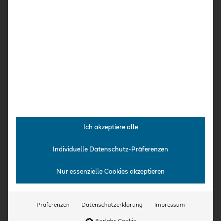
Über uns
Konzept
Für Einrichtungen & Träger
Qualifizierung
Kooperationspartner
Expert:innen
Team
Jobs
Ich akzeptiere alle
Aktuelles
Individuelle Datenschutz-Präferenzen
Veranstaltungen
Nur essenzielle Cookies akzeptieren
Präferenzen
Datenschutzerklärung
Impressum