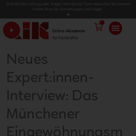
Sind Sie Kita-Leitung oder Träger-Vertretung? Dann besuchen Sie unseren
Online-Shop für Einrichtungen und Träger.
0
WARENK
Neues
Expert:innen-
Interview: Das
Münchener
Eingewöhnungsm