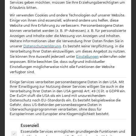
Services geben möchten, müssen Sie Ihre Erziehungsberechtigten um
Erlaubnis bitten.
Die QiK Online-Akademie
Wir verwenden Cookies und andere Technologien auf unserer Website.
arbeitet ab 2020 mit dem
Einige von ihnen sind essenziell, während andere uns helfen, diese
IFP Bayern zusammen. Wir
Website und Ihre Erfahrung zu verbessern.
Personenbezogene Daten
freuen uns mit dem
können verarbeitet werden (z. B. IP-Adressen), z. B. für personalisierte
Anzeigen und Inhalte oder die Messung von Anzeigen und Inhalten.
Staatsinstitut für
Weitere Informationen über die Verwendung Ihrer Daten finden Sie in
Frühpädagogik solch einen
unserer
Datenschutzerklärung
.
Es besteht keine Verpflichtung, in die
starken Partner im
Verarbeitung Ihrer Daten einzuwilligen, um dieses Angebot zu nutzen.
Sie können Ihre Auswahl jederzeit unter
Einstellungen
widerrufen oder
frühpädagogischen Bereich
anpassen.
Bitte beachten Sie, dass aufgrund individueller
an der Seite zu haben. Wir
Einstellungen möglicherweise nicht alle Funktionen der Website
verfügbar sind.
halten Sie über unsere
künftigen gemeinsamen
Einige Services verarbeiten personenbezogene Daten in den USA. Mit
Projekte auf dem Laufenden!
Ihrer Einwilligung zur Nutzung dieser Services willigen Sie auch in die
Verarbeitung Ihrer Daten in den USA gemäß Art. 49 (1) lit. a GDPR ein.
Der EuGH stuft die USA als ein Land mit unzureichendem
Datenschutz nach EU-Standards ein. Es besteht beispielsweise die
Mehr zum Staatsinstitut für
Gefahr, dass US-Behörden personenbezogene Daten in
Frühpädagogik gibt es
hier
.
Überwachungsprogrammen verarbeiten, ohne dass für
Europäerinnen und Europäer eine Klagemöglichkeit besteht.
Bild: Theresa Lill
Es folgt eine Liste der Service-Gruppen, für die eine E
Essenziell
(Verantwortliche für Inhalt
Essenzielle Services ermöglichen grundlegende Funktionen und