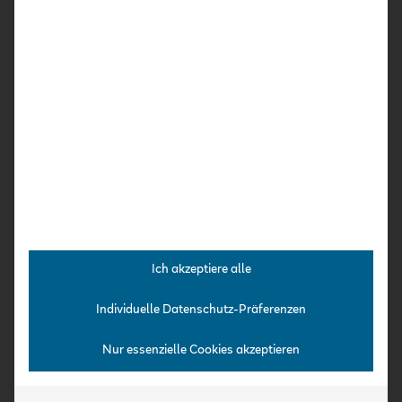
Expert:innen-Interviews
Praxis-Kurse
Intensiv-Kurse
Über uns
Konzept
Für Einrichtungen & Träger
Qualifizierung
Kooperationspartner
Expert:innen
Team
Ich akzeptiere alle
Jobs
Aktuelles
Individuelle Datenschutz-Präferenzen
Veranstaltungen
Nur essenzielle Cookies akzeptieren