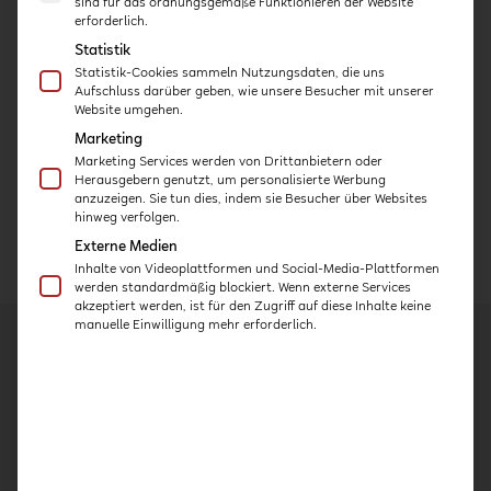
sind für das ordnungsgemäße Funktionieren der Website
und Content) und Marion
erforderlich.
Lepold (Geschäftsführererin
Statistik
QiK) freuen sich
Statistik-Cookies sammeln Nutzungsdaten, die uns
stellvertretend für das
Aufschluss darüber geben, wie unsere Besucher mit unserer
gesamte QiK-Team über die
Website umgehen.
neue Kooperation!
Marketing
Marketing Services werden von Drittanbietern oder
Herausgebern genutzt, um personalisierte Werbung
anzuzeigen. Sie tun dies, indem sie Besucher über Websites
hinweg verfolgen.
Externe Medien
←
VORHERIGER BEITRAG
NÄCHSTER BEITRAG
→
Inhalte von Videoplattformen und Social-Media-Plattformen
werden standardmäßig blockiert. Wenn externe Services
akzeptiert werden, ist für den Zugriff auf diese Inhalte keine
manuelle Einwilligung mehr erforderlich.
Kurse
Kita-Häppchen