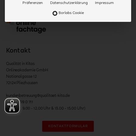
Präferenzen
Datenschutzerklärung
Impressum
Borlabs Cookie
Kontakt
Qualität in Kitas
Onlineakademie GmbH
Nationalgasse 12
72124 Pliezhausen
kundenbetreuung@qualitaet-kita.de
07127 /799 0 711
(Mo. - Fr. 9.00 - 12.00 Uhr & 13.00 - 15.00 Uhr)
KONTAKTFORMULAR