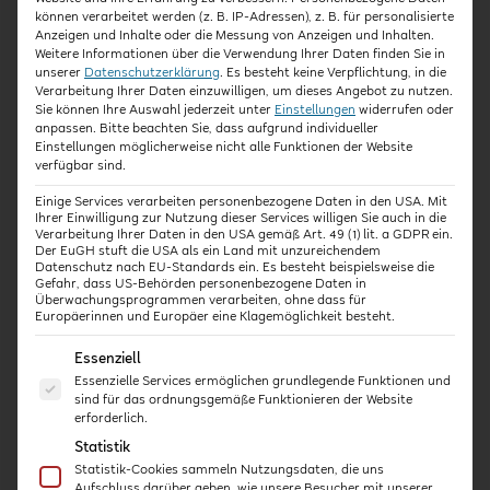
sehen sich genauer an, wie es zu gewaltsamen
können verarbeitet werden (z. B. IP-Adressen), z. B. für personalisierte
Worten kommen kann. Dabei erläutert Lea
Anzeigen und Inhalte oder die Messung von Anzeigen und Inhalten.
Weitere Informationen über die Verwendung Ihrer Daten finden Sie in
Wedewardt genauer, was hinter der ein oder
unserer
Datenschutzerklärung
.
Es besteht keine Verpflichtung, in die
anderen bekannten Floskel, die sich im Alltag
Verarbeitung Ihrer Daten einzuwilligen, um dieses Angebot zu nutzen.
Sie können Ihre Auswahl jederzeit unter
Einstellungen
widerrufen oder
einschleicht, steckt. Ein weiterer Aspekt des
anpassen.
Bitte beachten Sie, dass aufgrund individueller
Interviews ist die Frage, wie man als Fachkraft zu
Einstellungen möglicherweise nicht alle Funktionen der Website
einer achtsamen Sprache kommen kann. Hierfür
verfügbar sind.
zeigt die Expertin ebenfalls auf, wie man mit
Einige Services verarbeiten personenbezogene Daten in den USA. Mit
bewusst gewählten Worten positive Gefühle und
Ihrer Einwilligung zur Nutzung dieser Services willigen Sie auch in die
Verarbeitung Ihrer Daten in den USA gemäß Art. 49 (1) lit. a GDPR ein.
ein gutes Miteinander erzeugen kann.
Der EuGH stuft die USA als ein Land mit unzureichendem
Datenschutz nach EU-Standards ein. Es besteht beispielsweise die
Gefahr, dass US-Behörden personenbezogene Daten in
Überwachungsprogrammen verarbeiten, ohne dass für
Europäerinnen und Europäer eine Klagemöglichkeit besteht.
ZUR AUFZEICHNUNG
Es folgt eine Liste der Service-Gruppen, für die eine E
Essenziell
Essenzielle Services ermöglichen grundlegende Funktionen und
sind für das ordnungsgemäße Funktionieren der Website
erforderlich.
←
VORHERIGER BEITRAG
NÄCHSTER BEITRAG
→
Statistik
Statistik-Cookies sammeln Nutzungsdaten, die uns
Aufschluss darüber geben, wie unsere Besucher mit unserer