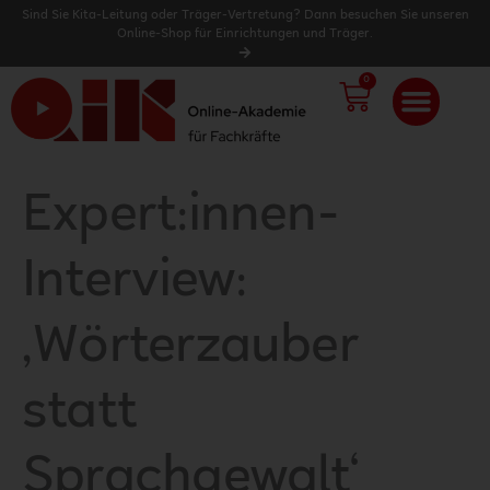
Sind Sie Kita-Leitung oder Träger-Vertretung? Dann besuchen Sie unseren
Online-Shop für Einrichtungen und Träger.
0
WARENK
Expert:innen-
Interview:
,Wörterzauber
statt
Sprachgewalt‘