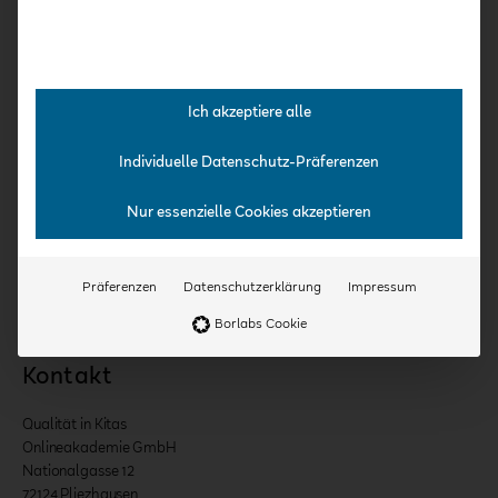
Team
Jobs
Aktuelles
Ich akzeptiere alle
Veranstaltungen
Individuelle Datenschutz-Präferenzen
Nur essenzielle Cookies akzeptieren
Präferenzen
Datenschutzerklärung
Impressum
Borlabs Cookie
Kontakt
Qualität in Kitas
Onlineakademie GmbH
Nationalgasse 12
72124 Pliezhausen