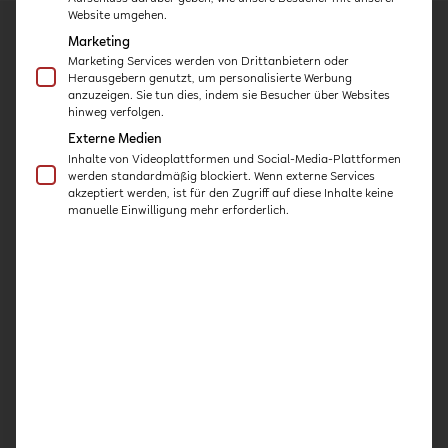
Website umgehen.
Marketing
Marketing Services werden von Drittanbietern oder
Herausgebern genutzt, um personalisierte Werbung
anzuzeigen. Sie tun dies, indem sie Besucher über Websites
Kurse
hinweg verfolgen.
Externe Medien
Kita-Häppchen
Inhalte von Videoplattformen und Social-Media-Plattformen
Expert:innen-Interviews
werden standardmäßig blockiert. Wenn externe Services
akzeptiert werden, ist für den Zugriff auf diese Inhalte keine
Praxis-Kurse
manuelle Einwilligung mehr erforderlich.
Intensiv-Kurse
Über uns
Konzept
Für Einrichtungen & Träger
Qualifizierung
Kooperationspartner
Expert:innen