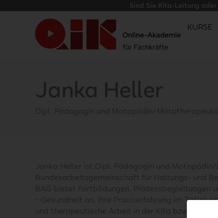
Sind Sie Kita-Leitung ode
KURSE
Janka Heller
Dipl. Pädagogin und Motopädin/Mototherapeuti
Janka Heller ist Dipl. Pädagogin und Motopädin/
Bundesarbeitsgemeinschaft für Haltungs- und Bew
BAG bietet Fortbildungen, Prozessbegleitungen
– Gesundheit an. Ihre Praxiserfahrung im Tätigke
und therapeutische Arbeit in der Kita bzw. mit Ki