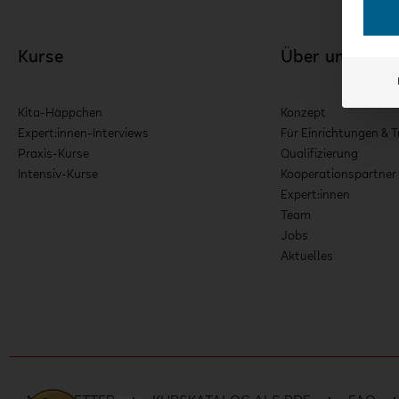
Kurse
Über uns
Kita-Häppchen
Konzept
Expert:innen-Interviews
Für Einrichtungen & T
Praxis-Kurse
Qualifizierung
Intensiv-Kurse
Kooperationspartner
Expert:innen
Team
Jobs
Aktuelles