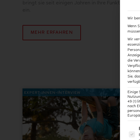
bringt sie seit einigen Jahren in Ihre Funktion al
ein.
Wir ben
Wenn Si
müssen 
MEHR ERFAHREN
Wir ver
essenzi
Persone
Anzeige
die Ver
Verpfli
können 
Sie, da
verfügb
Einige 
EXPERT:INNEN-INTERVIEW
Nutzung
49 (1) 
nach E
person
Europä
Es fo