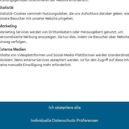
ordnungsgemäße Funktionieren der Website erforderlich.
Statistik
Statistik-Cookies sammeln Nutzungsdaten, die uns Aufschluss darüber geben, wi
unsere Besucher mit unserer Website umgehen.
Marketing
Marketing Services werden von Drittanbietern oder Herausgebern genutzt, um
personalisierte Werbung anzuzeigen. Sie tun dies, indem sie Besucher über Websit
hinweg verfolgen.
In Bewegung wachsen: Die
Externe Medien
Bedeutung des Spiels für die
Inhalte von Videoplattformen und Social-Media-Plattformen werden standardmä
kindliche Entwicklung
blockiert. Wenn externe Services akzeptiert werden, ist für den Zugriff auf diese Inh
keine manuelle Einwilligung mehr erforderlich.
49,00
€
ZUM KURS
Ich akzeptiere alle
Individuelle Datenschutz-Präferenzen