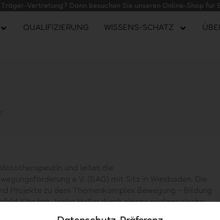
r Träger-Vertretung? Dann besuchen Sie unseren Online-Shop für 
QUALIFIZIERUNG
WISSENS-SCHATZ
ÜBE
n
Mototherapeutin und leitet die
egungsförderung e.V. (BAG) mit Sitz in Wiesbaden. Die
 und Projekte zu dem Themenkomplex Bewegung – Bildung
itsfeld Kita hat Janka Heller durch eigene pädagogische
ndern im Vor- und Schulalter erworben. Ihre Expertise