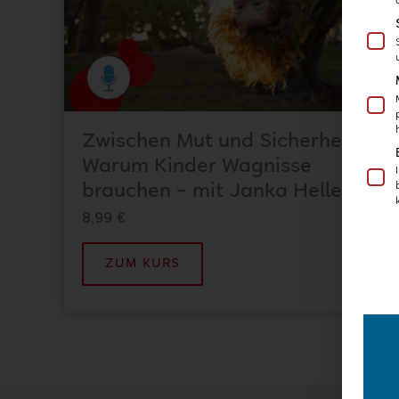
Zwischen Mut und Sicherheit –
Warum Kinder Wagnisse
brauchen – mit Janka Heller
8,99
€
ZUM KURS