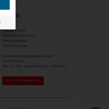
Kontakt
e
Qualität in Kitas
Onlineakademie GmbH
Nationalgasse 12
72124 Pliezhausen
kundenbetreuung@qualitaet-kita.de
07127 /799 0 711
(Mo. - Fr. 9.00 - 12.00 Uhr & 13.00 - 15.00 Uhr)
KONTAKTFORMULAR