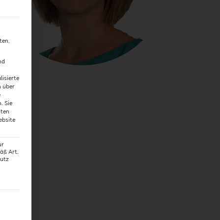
ten,
nd
lisierte
n über
e
n.
Sie
hten
ebsite
ur
äß Art.
hutz
g erteilt werden kann. Die erste Service-Gruppe ist essenzie