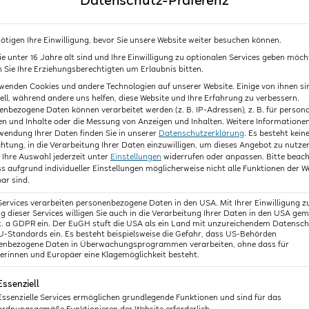
Datenschutz-Präferenz
s Vorsitzende des Vereins ‚Bewegungskita Rheinland-Pfalz‘
ötigen Ihre Einwilligung, bevor Sie unsere Website weiter besuchen können.
e unter 16 Jahre alt sind und Ihre Einwilligung zu optionalen Services geben möch
Sie Ihre Erziehungsberechtigten um Erlaubnis bitten.
wenden Cookies und andere Technologien auf unserer Website. Einige von ihnen si
ell, während andere uns helfen, diese Website und Ihre Erfahrung zu verbessern.
nbezogene Daten können verarbeitet werden (z. B. IP-Adressen), z. B. für persona
n und Inhalte oder die Messung von Anzeigen und Inhalten.
Weitere Informatione
wendung Ihrer Daten finden Sie in unserer
Datenschutzerklärung
.
Es besteht kein
chtung, in die Verarbeitung Ihrer Daten einzuwilligen, um dieses Angebot zu nutze
Meine Kurse
Ihre Auswahl jederzeit unter
Einstellungen
widerrufen oder anpassen.
Bitte beac
ss aufgrund individueller Einstellungen möglicherweise nicht alle Funktionen der W
ar sind.
Services verarbeiten personenbezogene Daten in den USA. Mit Ihrer Einwilligung z
PRAXIS-KURS
 dieser Services willigen Sie auch in die Verarbeitung Ihrer Daten in den USA gem
lit. a GDPR ein. Der EuGH stuft die USA als ein Land mit unzureichendem Datensc
U-Standards ein. Es besteht beispielsweise die Gefahr, dass US-Behörden
enbezogene Daten in Überwachungsprogrammen verarbeiten, ohne dass für
erinnen und Europäer eine Klagemöglichkeit besteht.
lgt eine Liste der Service-Gruppen, für die eine Einwilligun
Essenziell
Essenzielle Services ermöglichen grundlegende Funktionen und sind für das