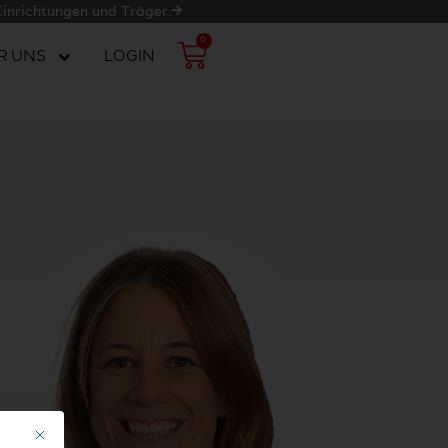
Einrichtungen und Träger.
0
WARENKORB
R UNS
LOGIN
Mit diesem Button wird der Dialog geschlossen. Seine Funktionalität ist ide