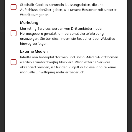
Statistik-Cookies sammeln Nutzungsdaten, die uns
ZUM KURS
Aufschluss darüber geben, wie unsere Besucher mit unserer
Website umgehen.
Marketing
Marketing Services werden von Drittanbietern oder
Herausgebern genutzt, um personalisierte Werbung
anzuzeigen. Sie tun dies, indem sie Besucher über Websites
hinweg verfolgen.
Externe Medien
Inhalte von Videoplattformen und Social-Media-Plattformen
Kurse
werden standardmäßig blockiert. Wenn externe Services
akzeptiert werden, ist für den Zugriff auf diese Inhalte keine
manuelle Einwilligung mehr erforderlich.
Kita-Häppchen
Expert:innen-Interviews
Praxis-Kurse
Intensiv-Kurse
Über uns
Konzept