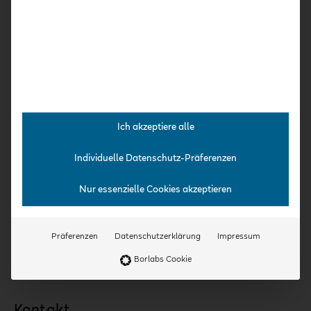
Für Einrichtungen & Träger
Qualifizierung
Kooperationspartner
Expert:innen
Team
Jobs
Aktuelles
Ich akzeptiere alle
Veranstaltungen
Individuelle Datenschutz-Präferenzen
Nur essenzielle Cookies akzeptieren
Präferenzen
Datenschutzerklärung
Impressum
Borlabs Cookie